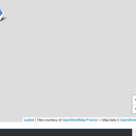
Leaflet
| Tiles courtesy of
OpenStreetMap France
— Map data ©
OpenStre